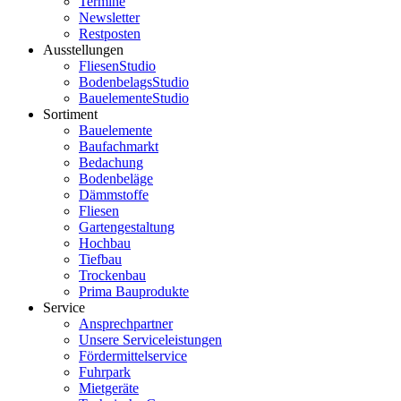
Termine
Newsletter
Restposten
Ausstellungen
FliesenStudio
BodenbelagsStudio
BauelementeStudio
Sortiment
Bauelemente
Baufachmarkt
Bedachung
Bodenbeläge
Dämmstoffe
Fliesen
Gartengestaltung
Hochbau
Tiefbau
Trockenbau
Prima Bauprodukte
Service
Ansprechpartner
Unsere Serviceleistungen
Fördermittelservice
Fuhrpark
Mietgeräte